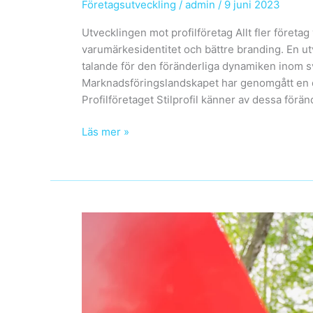
Företagsutveckling
/
admin
/
9 juni 2023
Utvecklingen mot profilföretag Allt fler företag
varumärkesidentitet och bättre branding. En u
talande för den föränderliga dynamiken inom 
Marknadsföringslandskapet har genomgått en d
Profilföretaget Stilprofil känner av dessa förä
Företagens
Läs mer »
nya
drag:
Profilföretag
och
märkesbyggnadens
kraft