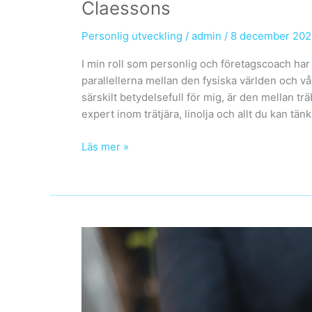
Claessons
Personlig utveckling
/
admin
/
8 december 20
I min roll som personlig och företagscoach har j
parallellerna mellan den fysiska världen och vå
särskilt betydelsefull för mig, är den mellan t
expert inom trätjära, linolja och allt du kan tän
Från
Läs mer »
träolja
till
personlig
utveckling:
lärdomar
från
Claessons