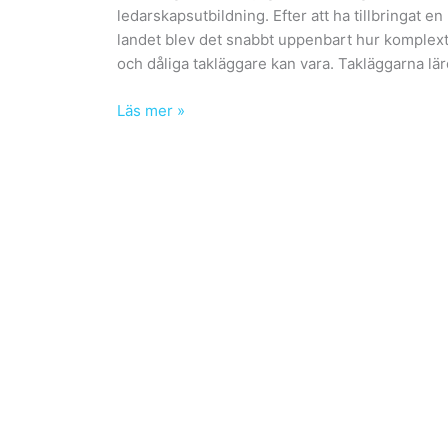
ledarskapsutbildning. Efter att ha tillbringat 
landet blev det snabbt uppenbart hur komplext 
och dåliga takläggare kan vara. Takläggarna lär
Hur
Läs mer »
takläggare
lärde
mig
vikten
av
ett
öppet
sinne