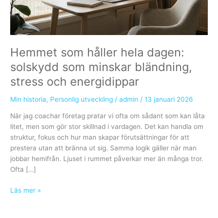
Hemmet som håller hela dagen:
solskydd som minskar bländning,
stress och energidippar
Min historia
,
Personlig utveckling
/
admin
/
13 januari 2026
När jag coachar företag pratar vi ofta om sådant som kan låta
litet, men som gör stor skillnad i vardagen. Det kan handla om
struktur, fokus och hur man skapar förutsättningar för att
prestera utan att bränna ut sig. Samma logik gäller när man
jobbar hemifrån. Ljuset i rummet påverkar mer än många tror.
Ofta […]
Hemmet
Läs mer »
som
håller