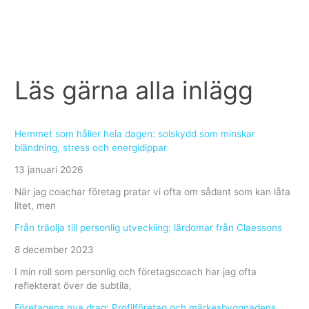
hela
dagen:
solskydd
som
minskar
Läs gärna alla inlägg
bländning,
stress
och
energidippar
Hemmet som håller hela dagen: solskydd som minskar
bländning, stress och energidippar
13 januari 2026
När jag coachar företag pratar vi ofta om sådant som kan låta
litet, men
Från träolja till personlig utveckling: lärdomar från Claessons
8 december 2023
I min roll som personlig och företagscoach har jag ofta
reflekterat över de subtila,
Företagens nya drag: Profilföretag och märkesbyggnadens